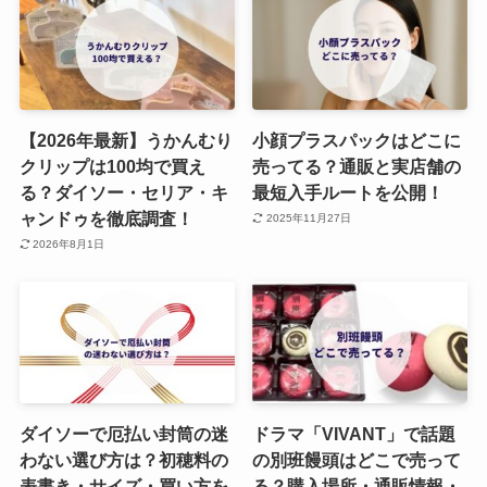
【2026年最新】うかんむり
小顔プラスパックはどこに
クリップは100均で買え
売ってる？通販と実店舗の
る？ダイソー・セリア・キ
最短入手ルートを公開！
ャンドゥを徹底調査！
2025年11月27日
2026年8月1日
ダイソーで厄払い封筒の迷
ドラマ「VIVANT」で話題
わない選び方は？初穂料の
の別班饅頭はどこで売って
表書き・サイズ・買い方を
る？購入場所・通販情報・